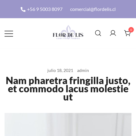
+56 9 5003 8097
comercial@flordelis.cl
0
Flordelis
julio 18, 2021
admin
Nam pharetra fringilla justo,
et commodo lacus molestie
ut