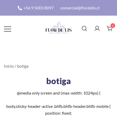
+56 9 5003 8097
comercial@flordelis.cl
0
Flordelis
Inicio
/ botiga
botiga
@media only screen and (max-width: 1024px) {
body.sticky-header-active .bhfb.bhfb-header.bhfb-mobile {
position: fixed;