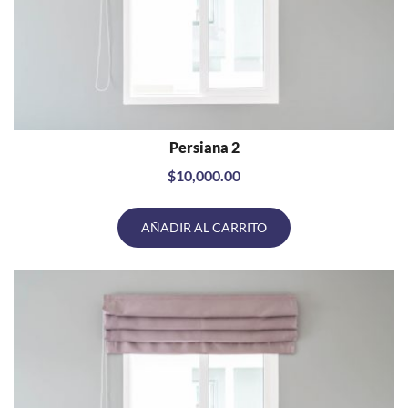
Persiana 2
VISTA RÁPIDA
$
10,000.00
AÑADIR AL CARRITO